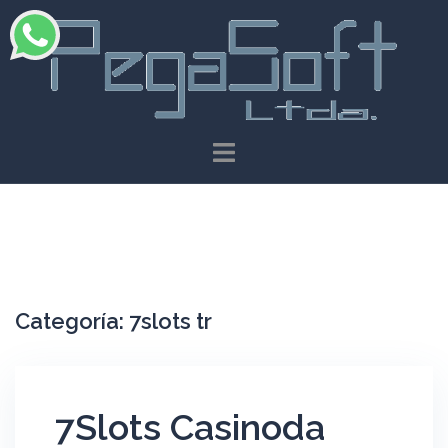
Saltar
al
contenido
Categoría:
7slots tr
7Slots Casinoda