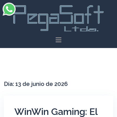
Saltar
al
contenido
Día:
13 de junio de 2026
WinWin Gaming: El