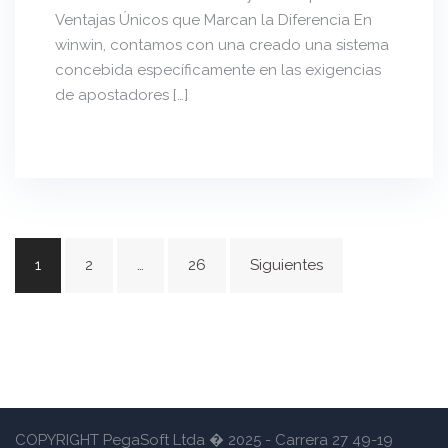
Ventajas Únicos que Marcan la Diferencia En
winwin, contamos con una creado una sistema
concebida específicamente en las exigencias
de apostadores […]
Paginación
1
2
…
26
Siguientes
de
entradas
COPYRIGHT PegaSoft Ltda � 2025 - Carrera 27 49-19