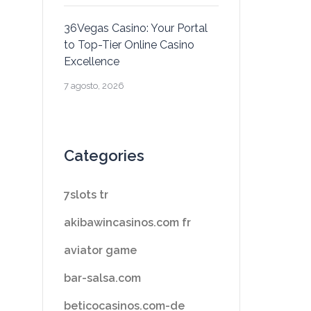
36Vegas Casino: Your Portal
to Top-Tier Online Casino
Excellence
7 agosto, 2026
Categories
7slots tr
akibawincasinos.com fr
aviator game
bar-salsa.com
beticocasinos.com-de