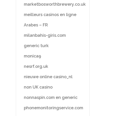
marketbosworthbrewery.co.uk
meilleurs casinos en ligne
Arabes – FR
milanbahis-giris.com
generic turk
monica9
nesrf.org.uk
nieuwe online casino_nl
non UK casino
nonnaspin.com en generic
phonemonitoringservice.com