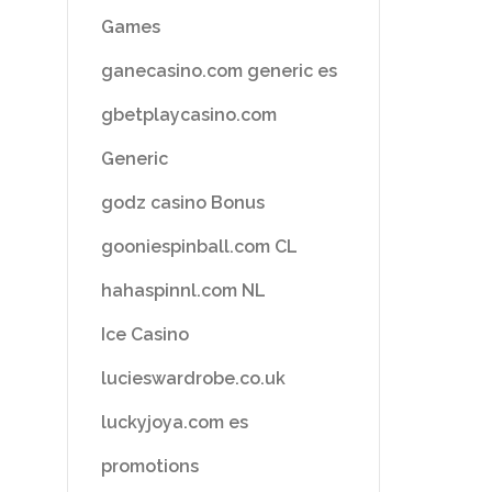
Games
ganecasino.com generic es
gbetplaycasino.com
Generic
godz casino Bonus
gooniespinball.com CL
hahaspinnl.com NL
Ice Casino
lucieswardrobe.co.uk
luckyjoya.com es
promotions