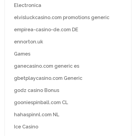
Electronica
elvisluckcasino.com promotions generic
empirea-casino-de.com DE
ennorton.uk
Games
ganecasino.com generic es
gbetplaycasino.com Generic
godz casino Bonus
gooniespinball.com CL
hahaspinnl.com NL
Ice Casino