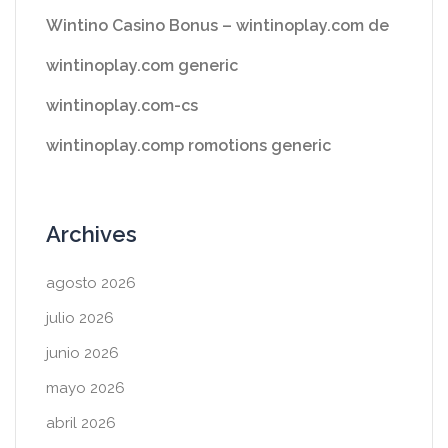
Wintino Casino Bonus – wintinoplay.com de
wintinoplay.com generic
wintinoplay.com-cs
wintinoplay.comp romotions generic
Archives
agosto 2026
julio 2026
junio 2026
mayo 2026
abril 2026