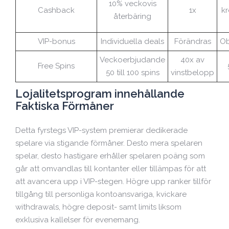
10% veckovis
Cashback
1x
k
återbäring
VIP-bonus
Individuella deals
Förändras
Ob
Veckoerbjudande
40x av
Free Spins
50 till 100 spins
vinstbelopp
Lojalitetsprogram innehållande
Faktiska Förmåner
Detta fyrstegs VIP-system premierar dedikerade
spelare via stigande förmåner. Desto mera spelaren
spelar, desto hastigare erhåller spelaren poäng som
går att omvandlas till kontanter eller tillämpas för att
att avancera upp i VIP-stegen. Högre upp ranker tillför
tillgång till personliga kontoansvariga, kvickare
withdrawals, högre deposit- samt limits liksom
exklusiva kallelser för evenemang.