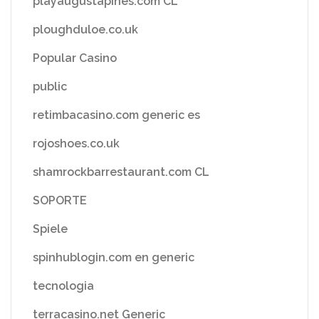
playaugustapines.com CL
ploughduloe.co.uk
Popular Casino
public
retimbacasino.com generic es
rojoshoes.co.uk
shamrockbarrestaurant.com CL
SOPORTE
Spiele
spinhublogin.com en generic
tecnologia
terracasino.net Generic