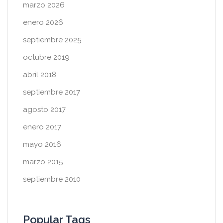
marzo 2026
enero 2026
septiembre 2025
octubre 2019
abril 2018
septiembre 2017
agosto 2017
enero 2017
mayo 2016
marzo 2015
septiembre 2010
Popular Tags