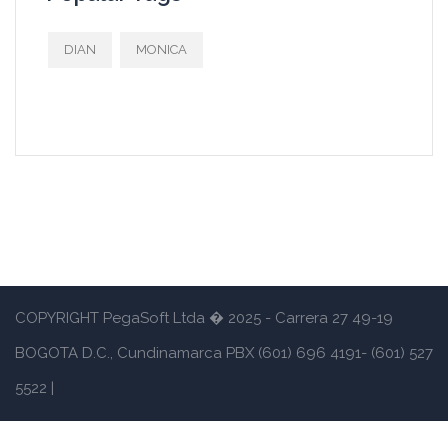
DIAN
MONICA
COPYRIGHT PegaSoft Ltda � 2025 - Carrera 27 49-19
BOGOTA D.C., Cundinamarca PBX (601) 696 4191- (601) 527
5522
|