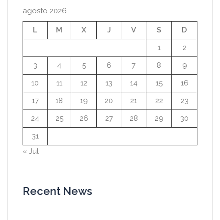
agosto 2026
L
M
X
J
V
S
D
1
2
3
4
5
6
7
8
9
10
11
12
13
14
15
16
17
18
19
20
21
22
23
24
25
26
27
28
29
30
31
« Jul
Recent News