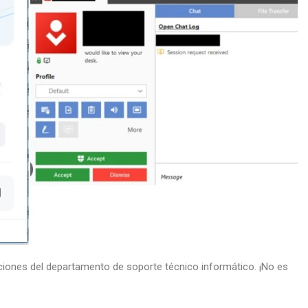
ciones del departamento de soporte técnico informático. ¡No es