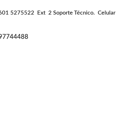
01 5275522 Ext 2 Soporte Técnico. Celular
7497744488