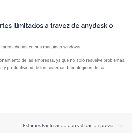
tes ilimitados a travez de anydesk o
s; tareas diarias en sus maquinas windows
cionamiento de las empresas, ya que no solo resuelve problemas,
cia y productividad de los sistemas tecnológicos de su
Estamos Facturando con validación previa
⟶