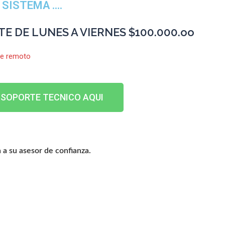
SISTEMA ....
E DE LUNES A VIERNES $100.000.oo
te remoto
 SOPORTE TECNICO AQUI
 a su asesor de confianza.