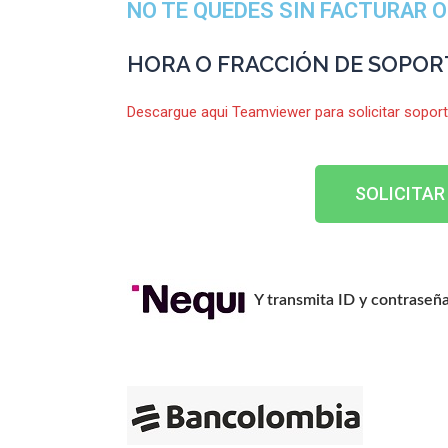
NO TE QUEDES SIN FACTURAR O 
HORA O FRACCIÓN DE SOPORT
Descargue aqui Teamviewer para solicitar sopor
SOLICITAR
Y transmita ID y contraseña