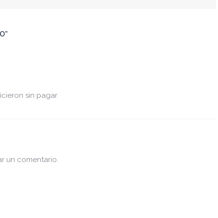
CO
”
icieron sin pagar
r un comentario.