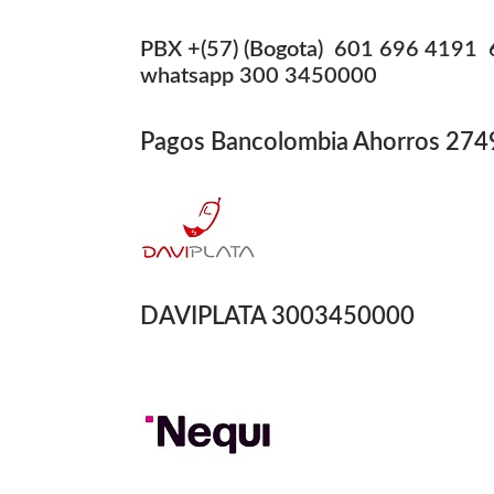
PBX +(57)
(Bogota) 601 696 4191 6
whatsapp 300 3450000
Pagos Bancolombia Ahorros 2
DAVIPLATA 3003450000