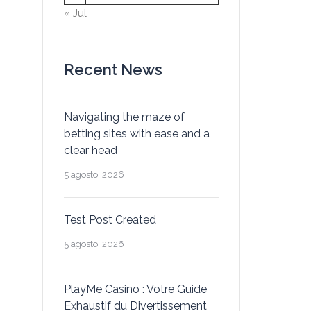
« Jul
Recent News
Navigating the maze of
betting sites with ease and a
clear head
5 agosto, 2026
Test Post Created
5 agosto, 2026
PlayMe Casino : Votre Guide
Exhaustif du Divertissement