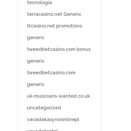
tecnologia
terracasino.net Generic
ttcasino.net promotions
generic
tweedbetcasino.com bonus
generic
tweedbetcasino.com
generic
uk-musicians-wanted.co.uk
uncategorized
vavadakasynoonlinepl