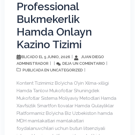
Professional
Bukmekerlik
Hamda Onlayn
Kazino Tizimi
5 JUNIO, 2026
JUAN DIEGO
PUBLICADO EL
ADMINISTRADOR
DEJA UN COMENTARIO
UNCATEGORIZED
PUBLICADA EN
Kontent Tizimimiz Bo’yicha O’yin Xilma-xilligi
Hamda Tanlovi Mukofotlar Shuningdek
Mukofotlar Sistema Moliyaviy Metodlari Hamda
Xavfsizlik Smartfon Ilovalar Hamda Qulayliklar
Platformamiz Bo’yicha Biz Uzbekiston hamda
MDH mamlakatlari mamlakatlari
foydalanuvchilari uchun butun litsenziyali