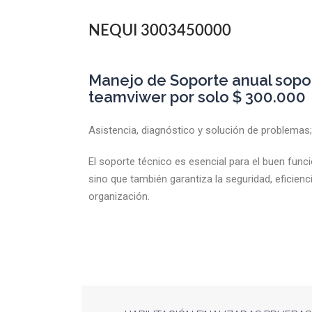
NEQUI 3003450000
Manejo de Soporte anual sopor
teamviwer por solo $ 300.000
Asistencia, diagnóstico y solución de problema
El soporte técnico es esencial para el buen fun
sino que también garantiza la seguridad, eficien
organización.