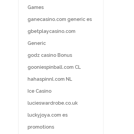
Games
ganecasino.com generic es
gbetplaycasino.com
Generic
godz casino Bonus
gooniespinball.com CL
hahaspinnl.com NL
Ice Casino
lucieswardrobe.co.uk
luckyjoya.com es
promotions