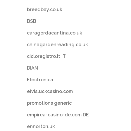
breedbay.co.uk
BSB
caragordacantina.co.uk
chinagardenreading.co.uk
cicloregistro.it IT
DIAN
Electronica
elvisluckcasino.com
promotions generic
empirea-casino-de.com DE
ennorton.uk