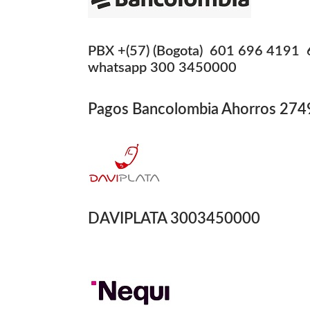
PBX +(57)
(Bogota) 601 696 4191 6
whatsapp 300 3450000
Pagos Bancolombia Ahorros 2
DAVIPLATA 3003450000