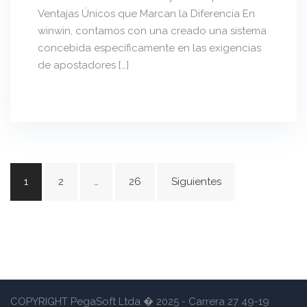
Ventajas Únicos que Marcan la Diferencia En
winwin, contamos con una creado una sistema
concebida específicamente en las exigencias
de apostadores […]
Paginación
1
2
…
26
Siguientes
de
entradas
COPYRIGHT PegaSoft Ltda � 2025 - Carrera 27 49-19