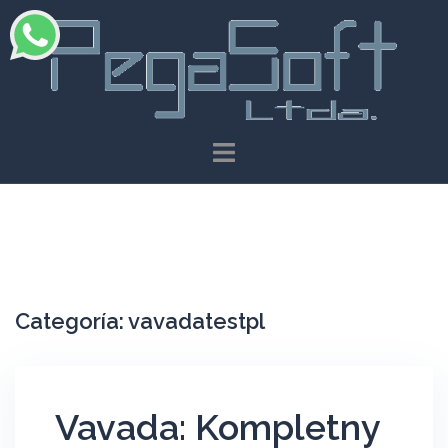
Saltar
al
contenido
Categoría:
vavadatestpl
Vavada: Kompletny