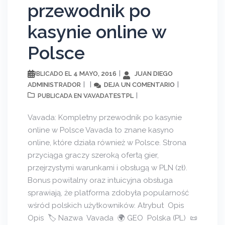
przewodnik po
kasynie online w
Polsce
4 MAYO, 2016
JUAN DIEGO
PUBLICADO EL
ADMINISTRADOR
DEJA UN COMENTARIO
VAVADATESTPL
PUBLICADA EN
Vavada: Kompletny przewodnik po kasynie
online w Polsce Vavada to znane kasyno
online, które działa również w Polsce. Strona
przyciąga graczy szeroką ofertą gier,
przejrzystymi warunkami i obsługą w PLN (zł).
Bonus powitalny oraz intuicyjna obsługa
sprawiają, że platforma zdobyła popularność
wśród polskich użytkowników. Atrybut Opis
Opis 🏷️ Nazwa Vavada 🌍 GEO Polska (PL) 📜