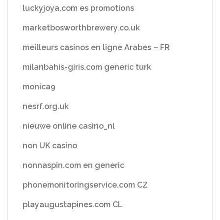
luckyjoya.com es promotions
marketbosworthbrewery.co.uk
meilleurs casinos en ligne Arabes – FR
milanbahis-giris.com generic turk
monica9
nesrf.org.uk
nieuwe online casino_nl
non UK casino
nonnaspin.com en generic
phonemonitoringservice.com CZ
playaugustapines.com CL