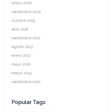
enero 2026
septiembre 2025
octubre 2019
abril 2018
septiembre 2017
agosto 2017
enero 2017
mayo 2016
marzo 2015
septiembre 2010
Popular Tags