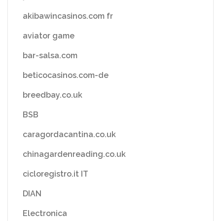
akibawincasinos.com fr
aviator game
bar-salsa.com
beticocasinos.com-de
breedbay.co.uk
BSB
caragordacantina.co.uk
chinagardenreading.co.uk
cicloregistro.it IT
DIAN
Electronica