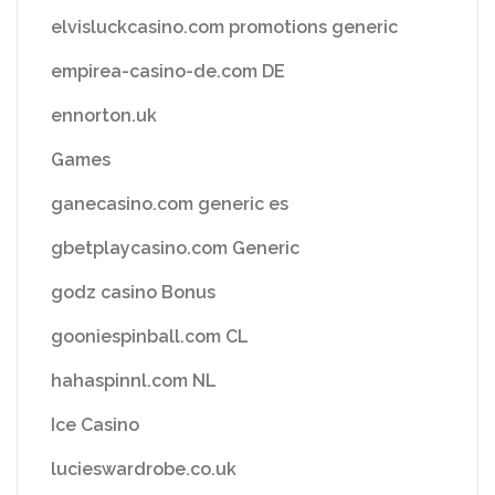
elvisluckcasino.com promotions generic
empirea-casino-de.com DE
ennorton.uk
Games
ganecasino.com generic es
gbetplaycasino.com Generic
godz casino Bonus
gooniespinball.com CL
hahaspinnl.com NL
Ice Casino
lucieswardrobe.co.uk