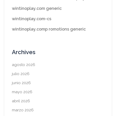
wintinoplay.com generic
wintinoplay.com-cs
wintinoplay.comp romotions generic
Archives
agosto 2026
julio 2026
junio 2026
mayo 2026
abril 2026
marzo 2026