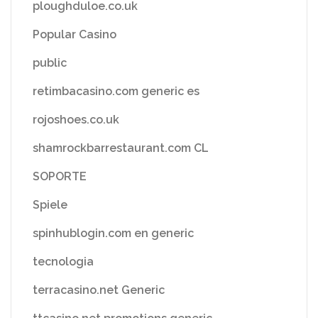
ploughduloe.co.uk
Popular Casino
public
retimbacasino.com generic es
rojoshoes.co.uk
shamrockbarrestaurant.com CL
SOPORTE
Spiele
spinhublogin.com en generic
tecnologia
terracasino.net Generic