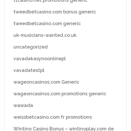
ttcasino.net promotions generic
tweedbetcasino.com bonus generic
tweedbetcasino.com generic
uk-musicians-wanted.co.uk
uncategorized
vavadakasynoonlinepl
vavadatestpl
wageoncasinos.com Generic
wageoncasinos.com promotions generic
wawada
weissbetcasino.com fr promotions
Wintino Casino Bonus – wintinoplay.com de