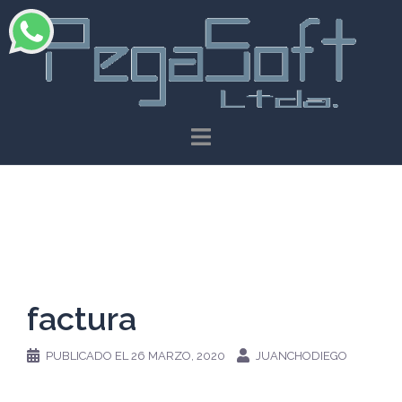
Saltar
al
contenido
factura
PUBLICADO EL
26 MARZO, 2020
JUANCHODIEGO