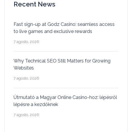
Recent News
Fast sign-up at Godz Casino: seamless access
to live games and exclusive rewards
7 agosto, 2026
Why Technical SEO Still Matters for Growing
Websites
7 agosto, 2026
Útmutató a Magyar Online Casino-hoz: lépésről
lépésre a kezdőknek
7 agosto, 2026