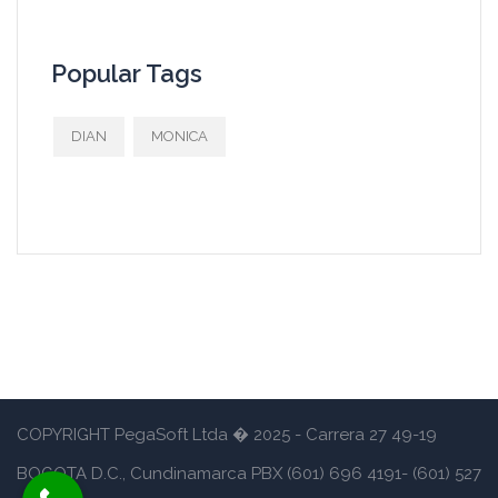
Popular Tags
DIAN
MONICA
COPYRIGHT PegaSoft Ltda � 2025 - Carrera 27 49-19
BOGOTA D.C., Cundinamarca PBX (601) 696 4191- (601) 527