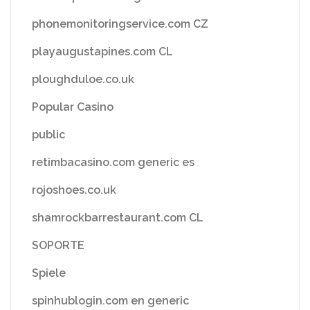
phonemonitoringservice.com CZ
playaugustapines.com CL
ploughduloe.co.uk
Popular Casino
public
retimbacasino.com generic es
rojoshoes.co.uk
shamrockbarrestaurant.com CL
SOPORTE
Spiele
spinhublogin.com en generic