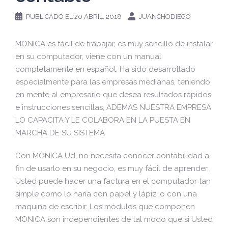
PUBLICADO EL
20 ABRIL, 2018
JUANCHODIEGO
MONICA es fácil de trabajar, es muy sencillo de instalar
en su computador, viene con un manual
completamente en español, Ha sido desarrollado
especialmente para las empresas medianas, teniendo
en mente al empresario que desea resultados rápidos
e instrucciones sencillas, ADEMAS NUESTRA EMPRESA
LO CAPACITA Y LE COLABORA EN LA PUESTA EN
MARCHA DE SU SISTEMA
Con MONICA Ud. no necesita conocer contabilidad a
fin de usarlo en su negocio, es muy fácil de aprender,
Usted puede hacer una factura en el computador tan
simple como lo haría con papel y lápiz, o con una
maquina de escribir. Los módulos que componen
MONICA son independientes de tal modo que si Usted