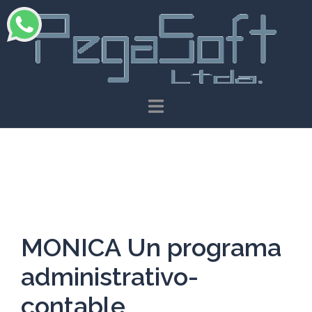
Saltar
al
contenido
MONICA Un programa
administrativo-
contable