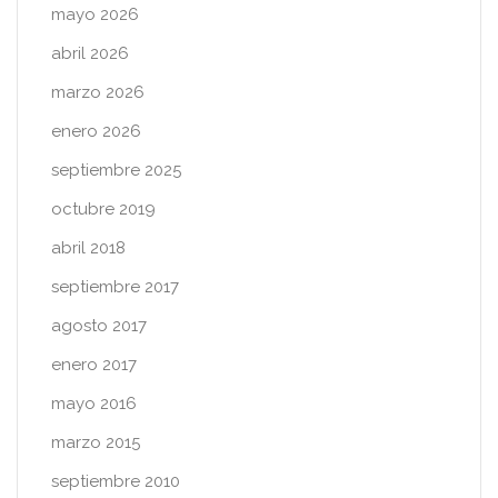
mayo 2026
abril 2026
marzo 2026
enero 2026
septiembre 2025
octubre 2019
abril 2018
septiembre 2017
agosto 2017
enero 2017
mayo 2016
marzo 2015
septiembre 2010